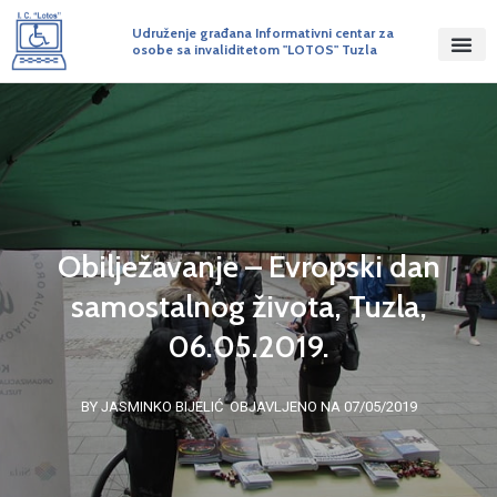
Udruženje građana Informativni centar za
osobe sa invaliditetom "LOTOS" Tuzla
Obilježavanje – Evropski dan
samostalnog života, Tuzla,
06.05.2019.
BY JASMINKO BIJELIĆ
OBJAVLJENO NA 07/05/2019