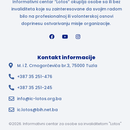
Informativni centar “Lotos” okuplja osobe sa ili bez
invaliditeta koje su zainteresovane da svojim radom
bilo na profesionalnoj ili volonterskoj osnovi
doprinesu ostvarivanju misije organizacije.
Kontakt informacije
M. i Ž. Crnogorčevića br.3, 75000 Tuzla
+387 35 251-476
+387 35 251-245
info@ic-lotos.org.ba
ic.lotos@bih.net.ba
©2026. Informativni centar za osobe sa invaliditetom "Lotos"