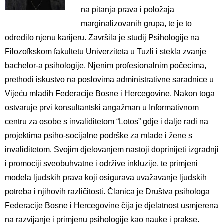
na pitanja prava i položaja
marginalizovanih grupa, te je to
odredilo njenu karijeru. Završila je studij Psihologije na
Filozofkskom fakultetu Univerziteta u Tuzli i stekla zvanje
bachelor-a psihologije. Njenim profesionalnim počecima,
prethodi iskustvo na poslovima administrativne saradnice u
Vijeću mladih Federacije Bosne i Hercegovine. Nakon toga
ostvaruje prvi konsultantski angažman u Informativnom
centru za osobe s invaliditetom “Lotos” gdje i dalje radi na
projektima psiho-socijalne podrške za mlade i žene s
invaliditetom. Svojim djelovanjem nastoji doprinijeti izgradnji
i promociji sveobuhvatne i održive inkluzije, te primjeni
modela ljudskih prava koji osigurava uvažavanje ljudskih
potreba i njihovih različitosti. Članica je Društva psihologa
Federacije Bosne i Hercegovine čija je djelatnost usmjerena
na razvijanje i primjenu psihologije kao nauke i prakse.