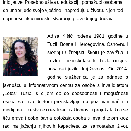
inicijative. Posebno uživa u edukaciji, pomažući osobama
da unaprijede svoje vještine i napreduju u životu. Njen rad
doprinosi inkluzivnosti i stvaranju pravednijeg društva.
Adisa Kišić, rođena 1981. godine u
Tuzli, Bosna i Hercegovina. Osnovnu i
srednju Učiteljsku školu je završila u
Tuzli i Filozofski fakultet Tuzla, odsjek:
bosanski jezik i književnost. Od 2014.
godine službenica je za odnose s
javnošću u Informativnom centru za osobe s invaliditetom
„Lotos“ Tuzla, s ciljem da se sposobnosti i mogućnosti
osoba sa invaliditetom predstavljaju na pozitivan način u
medijima. Učestvuje u realizaciji aktivnosti i projekata koji se
tiču prava i poboljšanja položaja osoba s invaliditetom kroz
rad na jačanju njihovih kapaciteta za samostalan život.