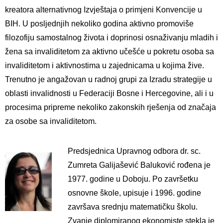
kreatora alternativnog Izvještaja o primjeni Konvencije u
BIH. U posljednjih nekoliko godina aktivno promoviše
filozofiju samostalnog života i doprinosi osnaživanju mladih i
žena sa invaliditetom za aktivno učešće u pokretu osoba sa
invaliditetom i aktivnostima u zajednicama u kojima žive.
Trenutno je angažovan u radnoj grupi za Izradu strategije u
oblasti invalidnosti u Federaciji Bosne i Hercegovine, ali i u
procesima pripreme nekoliko zakonskih rješenja od značaja
za osobe sa invaliditetom.
Predsjednica Upravnog odbora dr. sc.
Zumreta Galijašević Baluković rođena je
1977. godine u Doboju. Po završetku
osnovne škole, upisuje i 1996. godine
završava srednju matematičku školu.
Zvanje diplomiranog ekonomiste stekla je