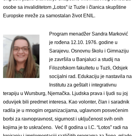
osobe sa invaliditetom „Lotos“ iz Tuzle i članica skupštine
Europske mreže za samostalan život ENIL.
Program menadžer Sandra Marković
je rođena 12.10. 1976. godine u
Sarajevu. Osnovnu školu i Gimnaziju
je završila u Banjaluci a studij na
Filozofskom fakultetu u Tuzli, Odsjek
socijalni rad. Edukaciju je nastavila na
Institutu za geštalt i integrativnu
terapiju u Wursburg, Njemačka. Ljudska prava i ljudi su joj
oduvijek bili predmet interesa. Kao volonter, član i saradnik
radila je u mnogim organizacijama, uglavnom posvećenim
borbi za ravnopravnost, sigurnost i uključenost svih onih
kojima je to uskraćeno. Već 8 godina u I.C. “Lotos” radi na
kreiranju i implementaciji različitih programa za žene, mlade