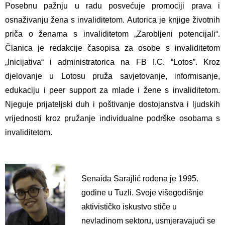
Posebnu pažnju u radu posvećuje promociji prava i
osnaživanju žena s invaliditetom. Autorica je knjige životnih
priča o ženama s invaliditetom „Zarobljeni potencijali“.
Članica je redakcije časopisa za osobe s invaliditetom
„Inicijativa“ i administratorica na FB I.C. “Lotos”. Kroz
djelovanje u Lotosu pruža savjetovanje, informisanje,
edukaciju i peer support za mlade i žene s invaliditetom.
Njeguje prijateljski duh i poštivanje dostojanstva i ljudskih
vrijednosti kroz pružanje individualne podrške osobama s
invaliditetom.
Senaida Sarajlić rođena je 1995.
godine u Tuzli. Svoje višegodišnje
aktivističko iskustvo stiče u
nevladinom sektoru, usmjeravajući se