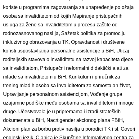
koriste u programima zagovaranja za unapređenje položaja
osoba sa invaliditetom od kojih Mapiranje pristupačnih
usluga za žene sa invaliditetom u procesu zaštite od
rodnozasnovanog nasilja, Sažetak politika za promociju
inkluzivnog obrazovanja u TK, Opravdanost i društvene
koristi uspostavljanja personalne asistencije u BiH, Uticaj
roditeljskih stavova o invaliditetu na razvoj kapaciteta djece
sa invaliditetom, Pristupačni neformalni didaktički alati za
mlade sa invaliditetom u BiH, Kurikulum i priručnik za
trening mladih osoba sa invaliditetom za samostalan život,
Upravljanje personalnom asistencijom, Vođenje grupa
uzajamne podrške među osobama sa invaliditetom i mnoge
druge. Učestvovala je u pripremama i izradi strateških
dokumenata u BiH, Nacrt gender akcionog plana FBiH,
Akcioni plan za borbu protiv nasilja u porodici TK i sl. Govori
engleski jezik. Članica je Skupštine Informativnog centra za