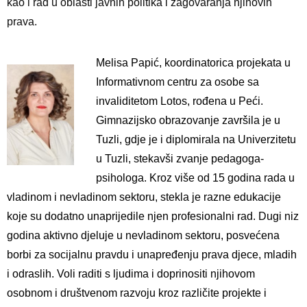
kao i rad u oblasti javnih politika i zagovaranja njihovih
prava.
Melisa Papić, koordinatorica projekata u
Informativnom centru za osobe sa
invaliditetom Lotos, rođena u Peći.
Gimnazijsko obrazovanje završila je u
Tuzli, gdje je i diplomirala na Univerzitetu
u Tuzli, stekavši zvanje pedagoga-
psihologa. Kroz više od 15 godina rada u
vladinom i nevladinom sektoru, stekla je razne edukacije
koje su dodatno unaprijedile njen profesionalni rad. Dugi niz
godina aktivno djeluje u nevladinom sektoru, posvećena
borbi za socijalnu pravdu i unapređenju prava djece, mladih
i odraslih. Voli raditi s ljudima i doprinositi njihovom
osobnom i društvenom razvoju kroz različite projekte i