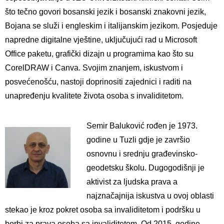
što tečno govori bosanski jezik i bosanski znakovni jezik,
Bojana se služi i engleskim i italijanskim jezikom. Posjeduje
napredne digitalne vještine, uključujući rad u Microsoft
Office paketu, grafički dizajn u programima kao što su
CorelDRAW i Canva.
Svojim znanjem, iskustvom i
posvećenošću, nastoji doprinositi zajednici i raditi na
unapređenju kvalitete života osoba s invaliditetom.
Semir Baluković rođen je 1973.
godine u Tuzli gdje je završio
osnovnu i srednju građevinsko-
geodetsku školu.
Dugogodišnji je
aktivist za ljudska prava a
najznačajnija iskustva u ovoj oblasti
stekao je kroz pokret osoba sa invaliditetom i podršku u
borbi za prava osoba sa invaliditetom.
Od 2015. godine