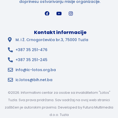
doprinesu ostvarivanju misije organizacije.
Kontakt informacije
M. i Ž. Crnogorčevića br.3, 75000 Tuzla
+387 35 251-476
+387 35 251-245
info@ic-lotos.org.ba
ic.lotos@bih.net.ba
©2026. Informativni centar za osobe sa invaliditetom "Lotos"
Tuzla. Sva prava pridržana. Sav sadržaj na ovoj web stranici
zaštićen je autorskim pravima. Developed by
Futura Multimedia
d.o.o. Tuzla