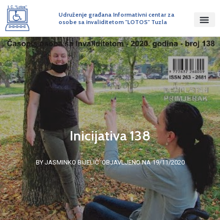
Udruženje građana Informativni centar za
osobe sa invaliditetom "LOTOS" Tuzla
Inicijativa 138
BY JASMINKO BIJELIĆ
OBJAVLJENO NA 19/11/2020