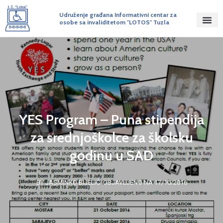
Udruženje građana Informativni centar za
osobe sa invaliditetom "LOTOS" Tuzla
YES Program – Puna stipendija
za srednjoškolce za školsku
godinu u SAD
BY JASMINKO BIJELIĆ
OBJAVLJENO NA 17/10/2016