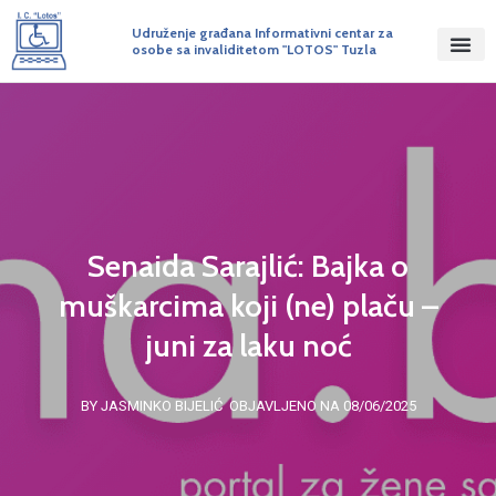
Udruženje građana Informativni centar za
osobe sa invaliditetom "LOTOS" Tuzla
Senaida Sarajlić: Bajka o
muškarcima koji (ne) plaču –
juni za laku noć
BY JASMINKO BIJELIĆ
OBJAVLJENO NA 08/06/2025