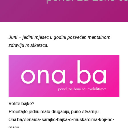
Juni – jedini mjesec u godini posvećen mentalnom
zdravlju muškaraca.
Volite bajke?
Pročitajte jednu malo drugačiju, puno stvarniju:
Ona.ba/senaida-sarajlic-bajka-o-muskarcima-koji-ne-
placu