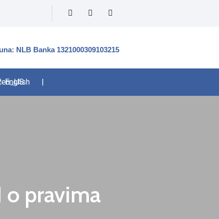
čuna: NLB Banka 1321000309103215
English
|
N o pravima