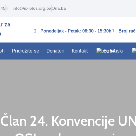
245
info@ic-lotos.org.ba
Ona.ba
r za
Ponedeljak - Petak: 08:30 - 15:30h
Broj ra
a
sti
Pridružite se
Donatori
Kontakt
Bosanski
Član 24. Konvencije U