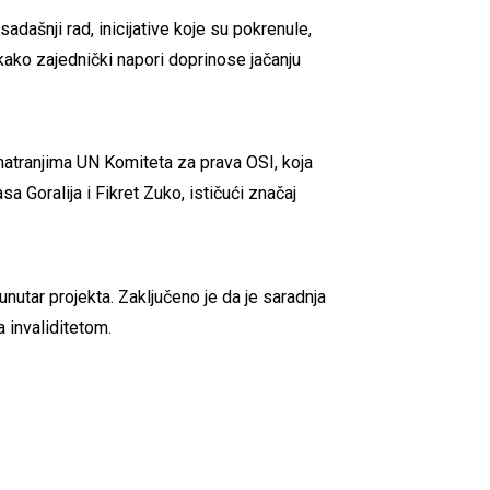
ašnji rad, inicijative koje su pokrenule,
kako zajednički napori doprinose jačanju
atranjima UN Komiteta za prava OSI, koja
a Goralija i Fikret Zuko, ističući značaj
utar projekta. Zaključeno je da je saradnja
 invaliditetom.