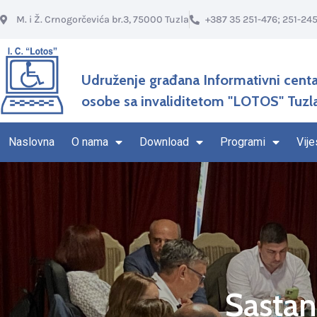
M. i Ž. Crnogorčevića br.3, 75000 Tuzla
+387 35 251-476; 251-24
Udruženje građana Informativni centa
osobe sa invaliditetom "LOTOS" Tuzl
Naslovna
O nama
Download
Programi
Vije
Sastan