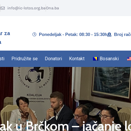
5
info@ic-lotos.org.ba
Ona.ba
r za
Ponedeljak - Petak: 08:30 - 15:30h
Broj ra
a
sti
Pridružite se
Donatori
Kontakt
Bosanski
ak u Brčkom – jačanje l