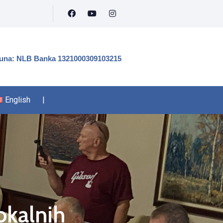
čuna: NLB Banka 1321000309103215
English
|
okalnih