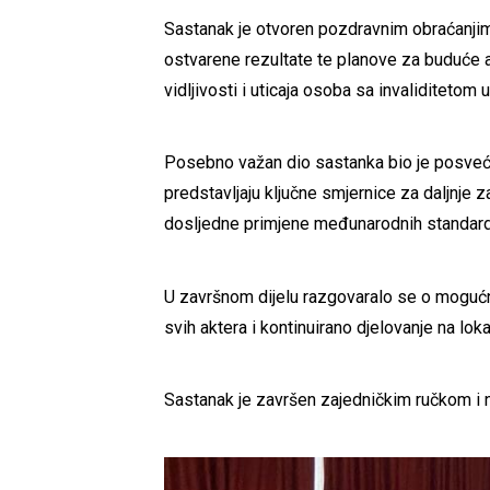
Sastanak je otvoren pozdravnim obraćanjima
ostvarene rezultate te planove za buduće a
vidljivosti i uticaja osoba sa invaliditetom
Posebno važan dio sastanka bio je posveće
predstavljaju ključne smjernice za daljnje z
dosljedne primjene međunarodnih standard
U završnom dijelu razgovaralo se o mogućno
svih aktera i kontinuirano djelovanje na l
Sastanak je završen zajedničkim ručkom i