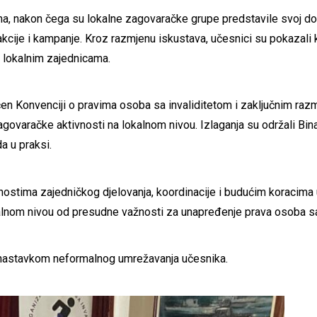
, nakon čega su lokalne zagovaračke grupe predstavile svoj dosad
kcije i kampanje. Kroz razmjenu iskustava, učesnici su pokazali 
 u lokalnim zajednicama.
n Konvenciji o pravima osoba sa invaliditetom i zaključnim razm
agovaračke aktivnosti na lokalnom nivou. Izlaganja su održali Binas
a u praksi.
stima zajedničkog djelovanja, koordinacije i budućim koracima un
okalnom nivou od presudne važnosti za unapređenje prava osoba sa
 nastavkom neformalnog umrežavanja učesnika.