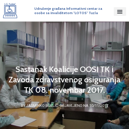
Udruženje građana Informativni centar za
osobe sa invaliditetom "LOTOS" Tuzla
Sastanak Koalicije OOSI TK i
Zavoda zdravstvenog osiguranja
TK 08. novembar 2017.
BY JASMINKO BIJELIĆ
OBJAVLJENO NA 10/11/2017