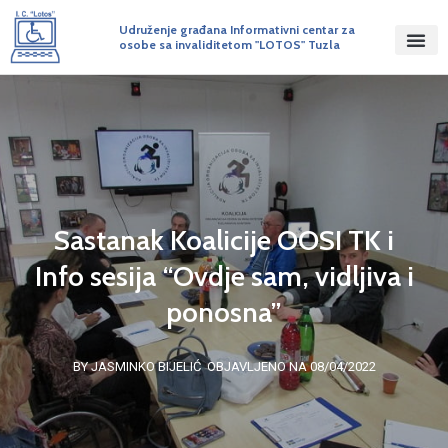
Udruženje građana Informativni centar za
osobe sa invaliditetom "LOTOS" Tuzla
Sastanak Koalicije OOSI TK i
Info sesija “Ovdje sam, vidljiva i
ponosna”
BY JASMINKO BIJELIĆ
OBJAVLJENO NA 08/04/2022