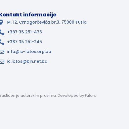
Kontakt informacije
M. i Ž. Crnogorčevića br.3, 75000 Tuzla
+387 35 251-476
+387 35 251-245
info@ic-lotos.org.ba
ic.lotos@bih.net.ba
ci zaštićen je autorskim pravima. Developed by
Futura