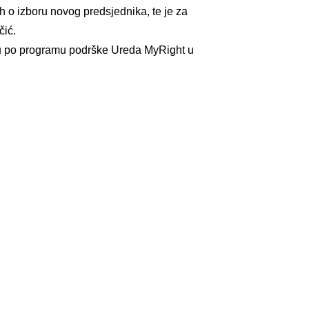
h o izboru novog predsjednika, te je za
čić.
uju po programu podrške Ureda MyRight u