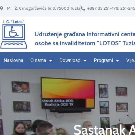
M. i Ž. Crnogorčevića br.3, 75000 Tuzla
+387 35 251-476; 251-24
Udruženje građana Informativni centa
osobe sa invaliditetom "LOTOS" Tuzl
Naslovna
O nama
Download
Programi
Vije
Sastanak A