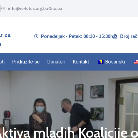
5
info@ic-lotos.org.ba
Ona.ba
r za
Ponedeljak - Petak: 08:30 - 15:30h
Broj ra
a
sti
Pridružite se
Donatori
Kontakt
Bosanski
ktiva mladih Koalicije o