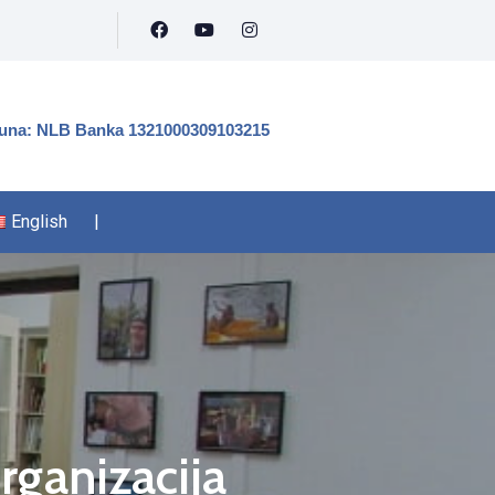
čuna: NLB Banka 1321000309103215
English
|
rganizacija