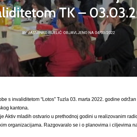
aliditetom TK – 03.03.
BY JASMINKO BIJELIĆ
OBJAVLJENO NA 04/03/2022
be s invaliditetom “Lotos” Tuzla 03. marta 2022. godine održan 
skog kantona.
e je Aktiv mladih ostvario u prethodnoj godini u realizovanim ra
im organizacijama. Razgovaralo se i o planovima i ciljevima na 