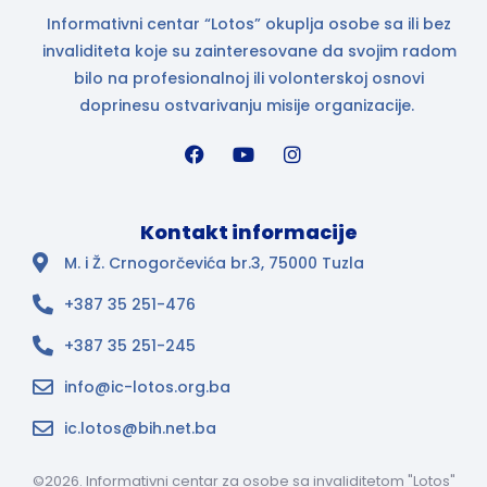
Informativni centar “Lotos” okuplja osobe sa ili bez
invaliditeta koje su zainteresovane da svojim radom
bilo na profesionalnoj ili volonterskoj osnovi
doprinesu ostvarivanju misije organizacije.
Kontakt informacije
M. i Ž. Crnogorčevića br.3, 75000 Tuzla
+387 35 251-476
+387 35 251-245
info@ic-lotos.org.ba
ic.lotos@bih.net.ba
©2026. Informativni centar za osobe sa invaliditetom "Lotos"