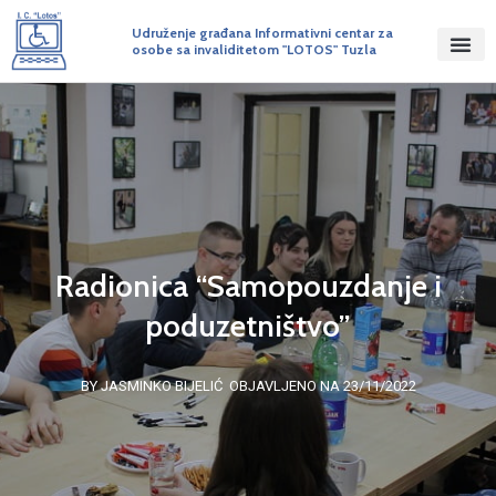
Udruženje građana Informativni centar za
osobe sa invaliditetom "LOTOS" Tuzla
Radionica “Samopouzdanje i
poduzetništvo”
BY JASMINKO BIJELIĆ
OBJAVLJENO NA 23/11/2022