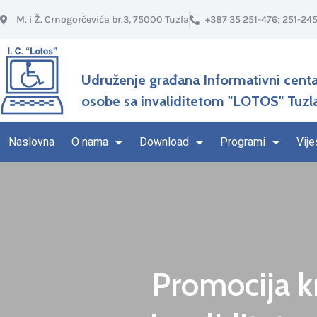
M. i Ž. Crnogorčevića br.3, 75000 Tuzla
+387 35 251-476; 251-24
Udruženje građana Informativni centa
osobe sa invaliditetom "LOTOS" Tuzl
Naslovna
O nama
Download
Programi
Vije
Promocija kn