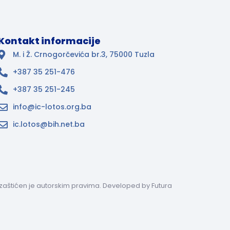
Kontakt informacije
M. i Ž. Crnogorčevića br.3, 75000 Tuzla
+387 35 251-476
+387 35 251-245
info@ic-lotos.org.ba
ic.lotos@bih.net.ba
ci zaštićen je autorskim pravima. Developed by
Futura