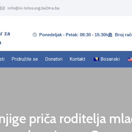
5
info@ic-lotos.org.ba
Ona.ba
r za
Ponedeljak - Petak: 08:30 - 15:30h
Broj ra
a
sti
Pridružite se
Donatori
Kontakt
Bosanski
jige priča roditelja ml