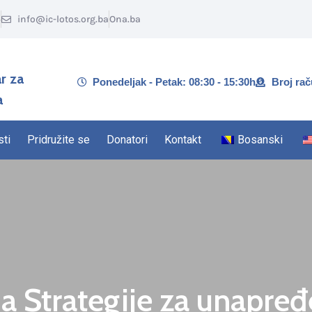
5
info@ic-lotos.org.ba
Ona.ba
r za
Ponedeljak - Petak: 08:30 - 15:30h
Broj ra
a
sti
Pridružite se
Donatori
Kontakt
Bosanski
a Strategije za unapređ