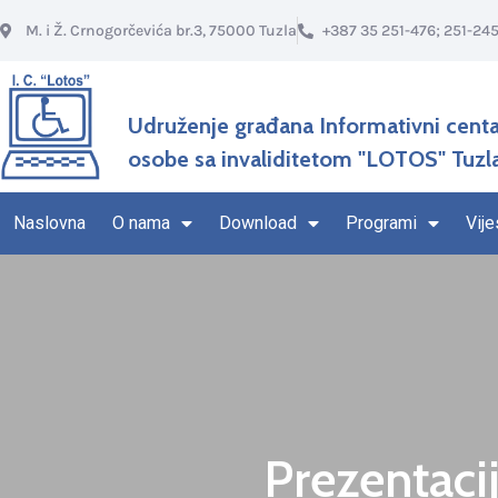
M. i Ž. Crnogorčevića br.3, 75000 Tuzla
+387 35 251-476; 251-24
Udruženje građana Informativni centa
osobe sa invaliditetom "LOTOS" Tuzl
Naslovna
O nama
Download
Programi
Vije
Prezentacij