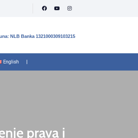
čuna: NLB Banka 1321000309103215
English
|
enje prava i