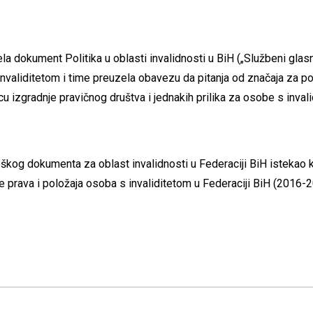
a dokument Politika u oblasti invalidnosti u BiH („Službeni glasn
nvaliditetom i time preuzela obavezu da pitanja od značaja za po
izgradnje pravičnog društva i jednakih prilika za osobe s invalid
škog dokumenta za oblast invalidnosti u Federaciji BiH istekao 
e prava i položaja osoba s invaliditetom u Federaciji BiH (2016-20