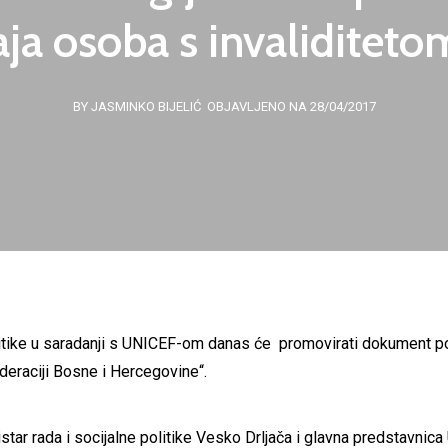
ja osoba s invaliditet
BY JASMINKO BIJELIĆ
OBJAVLJENO NA 28/04/2017
olitike u saradanji s UNICEF-om danas će promovirati dokument p
deraciji Bosne i Hercegovine“.
istar rada i socijalne politike Vesko Drljača i glavna predstavnic