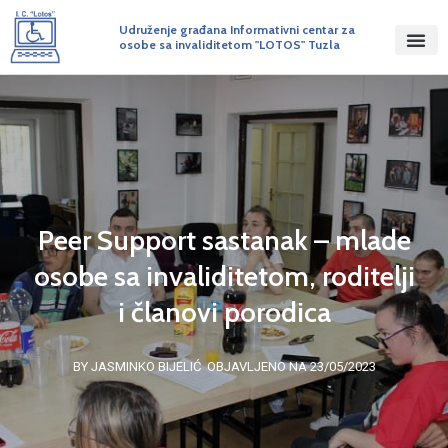
Udruženje građana Informativni centar za
osobe sa invaliditetom "LOTOS" Tuzla
Peer Support sastanak – mlade
osobe sa invaliditetom, roditelji
i članovi porodica
BY JASMINKO BIJELIĆ
OBJAVLJENO NA 23/05/2023