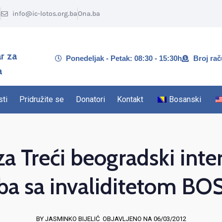
5
info@ic-lotos.org.ba
Ona.ba
r za
Ponedeljak - Petak: 08:30 - 15:30h
Broj ra
a
sti
Pridružite se
Donatori
Kontakt
Bosanski
a Treći beogradski inter
oba sa invaliditetom B
BY JASMINKO BIJELIĆ
OBJAVLJENO NA 06/03/2012