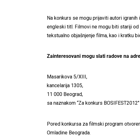
Na konkurs se mogu prijaviti autori igranih 
engleski titl. Filmovi ne mogu biti stariji 
tekstualno objašnjenje filma, kao i kratku bi
Zainteresovani mogu slati radove na adr
Masarikova 5/XIII,
kancelarija 1305,
11 000 Beograd,
sa naznakom “Za konkurs BOSIFEST2012″
Pored konkursa za filmski program otvoren
Omladine Beograda.