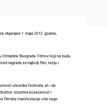
će objavljeni 1. maja 2012. godine,
u Omladine Beograda. Filmovi koji ne budu
d nagrada za najbolji film, režiju i
osti učesnika festivala, ali i da
 društva. Izuzetna posećenost i
ove filmske manifestacije više nego