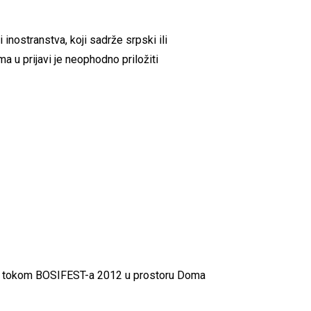
inostranstva, koji sadrže srpski ili
ma u prijavi je neophodno priložiti
ati tokom BOSIFEST-a 2012 u prostoru Doma