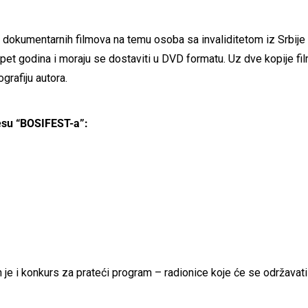
i dokumentarnih filmova na temu osoba sa invaliditetom iz Srbije i 
od pet godina i moraju se dostaviti u DVD formatu. Uz dve kopije fil
ografiju autora.
esu “BOSIFEST-a”:
 je i konkurs za prateći program – radionice koje će se održav