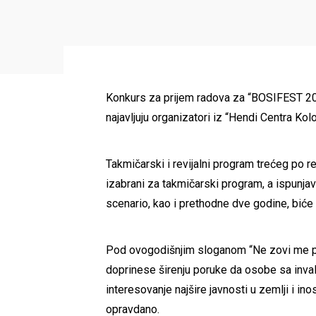
Konkurs za prijem radova za “BOSIFEST 2012″
najavljuju organizatori iz “Hendi Centra Ko
Takmičarski i revijalni program trećeg po
izabrani za takmičarski program, a ispunjav
scenario, kao i prethodne dve godine, biće 
Pod ovogodišnjim sloganom “Ne zovi me pos
doprinese širenju poruke da osobe sa inval
interesovanje najšire javnosti u zemlji i 
opravdano.