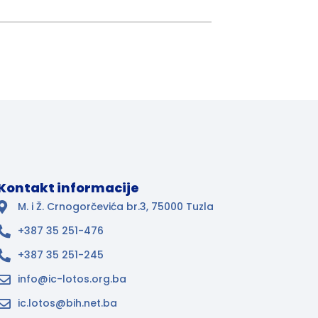
Kontakt informacije
M. i Ž. Crnogorčevića br.3, 75000 Tuzla
+387 35 251-476
+387 35 251-245
info@ic-lotos.org.ba
ic.lotos@bih.net.ba