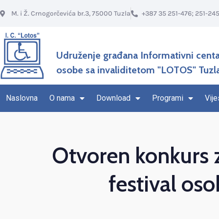
M. i Ž. Crnogorčevića br.3, 75000 Tuzla
+387 35 251-476; 251-24
Udruženje građana Informativni centa
osobe sa invaliditetom "LOTOS" Tuzl
Naslovna
O nama
Download
Programi
Vije
Otvoren konkurs z
festival os