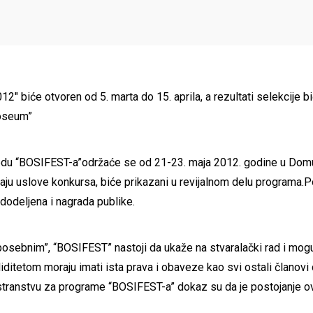
 biće otvoren od 5. marta do 15. aprila, a rezultati selekcije bi
loseum”
 redu “BOSIFEST-a”održaće se od 21-23. maja 2012. godine u Dom
aju uslove konkursa, biće prikazani u revijalnom delu programa.Pore
dodeljena i nagrada publike.
ebnim”, “BOSIFEST” nastoji da ukaže na stvaralački rad i mogućn
iditetom moraju imati ista prava i obaveze kao svi ostali članovi
inostranstvu za programe “BOSIFEST-a” dokaz su da je postojanje 