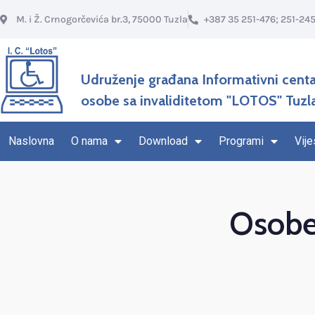
M. i Ž. Crnogorčevića br.3, 75000 Tuzla
+387 35 251-476; 251-24
Udruženje građana Informativni centa
osobe sa invaliditetom "LOTOS" Tuzl
Naslovna
O nama
Download
Programi
Vije
Osobe 