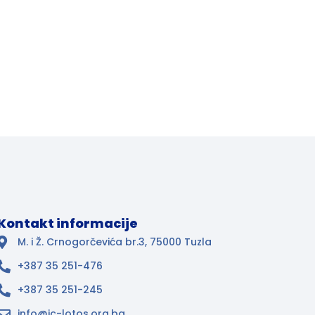
Kontakt informacije
M. i Ž. Crnogorčevića br.3, 75000 Tuzla
+387 35 251-476
+387 35 251-245
info@ic-lotos.org.ba