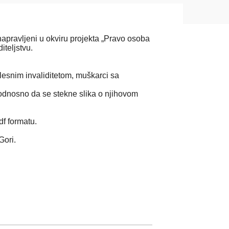
napravljeni u okviru projekta „Pravo osoba
iteljstvu.
jelesnim invaliditetom, muškarci sa
u, odnosno da se stekne slika o njihovom
df formatu.
Gori.