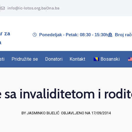
5
info@ic-lotos.org.ba
Ona.ba
r za
Ponedeljak - Petak: 08:30 - 15:30h
Broj ra
a
sti
Pridružite se
Donatori
Kontakt
Bosanski
sa invaliditetom i rodit
BY JASMINKO BIJELIĆ
OBJAVLJENO NA 17/09/2014