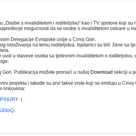
Osobe s invaliditetom i roditeljstvo“ kao i TV spotove koji su 
j unapređenje mogućnosti da se osobe s invaliditetom ostvare u rod
tvom Delegacije Evropske unije u Crnoj Gori.
g istraživanja na temu roditeljstva. Ispitanici su bili: žene sa t
teta.
je uvid u stavove osoba sa tjelesnim invaliditetom o roditeljstv
loge.
oj Gori. Publikacija možete pronaći u našoj
Download
sekciji u p
ru projekta i takođe su prvi takve vrste koji se emituju u Crnoj 
m linkovima:
UzPXtURY
i
HJI3oQ
.