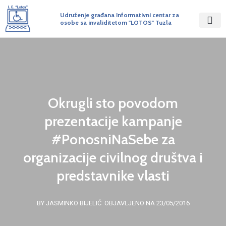
Udruženje građana Informativni centar za
osobe sa invaliditetom "LOTOS" Tuzla
Okrugli sto povodom
prezentacije kampanje
#PonosniNaSebe za
organizacije civilnog društva i
predstavnike vlasti
BY JASMINKO BIJELIĆ
OBJAVLJENO NA 23/05/2016