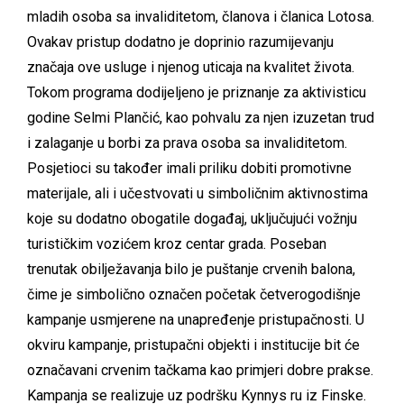
mladih osoba sa invaliditetom, članova i članica Lotosa.
Ovakav pristup dodatno je doprinio razumijevanju
značaja ove usluge i njenog uticaja na kvalitet života.
Tokom programa dodijeljeno je priznanje za aktivisticu
godine Selmi Plančić, kao pohvalu za njen izuzetan trud
i zalaganje u borbi za prava osoba sa invaliditetom.
Posjetioci su također imali priliku dobiti promotivne
materijale, ali i učestvovati u simboličnim aktivnostima
koje su dodatno obogatile događaj, uključujući vožnju
turističkim vozićem kroz centar grada. Poseban
trenutak obilježavanja bilo je puštanje crvenih balona,
čime je simbolično označen početak četverogodišnje
kampanje usmjerene na unapređenje pristupačnosti. U
okviru kampanje, pristupačni objekti i institucije bit će
označavani crvenim tačkama kao primjeri dobre prakse.
Kampanja se realizuje uz podršku Kynnys ru iz Finske.