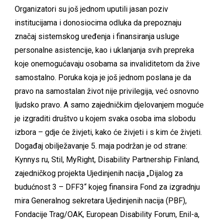
Organizatori su još jednom uputili jasan poziv
institucijama i donosiocima odluka da prepoznaju
značaj sistemskog uređenja i finansiranja usluge
personalne asistencije, kao i uklanjanja svih prepreka
koje onemogućavaju osobama sa invaliditetom da žive
samostalno. Poruka koja je još jednom poslana je da
pravo na samostalan život nije privilegija, već osnovno
ljudsko pravo. A samo zajedničkim djelovanjem moguće
je izgraditi društvo u kojem svaka osoba ima slobodu
izbora – gdje će živjeti, kako će živjeti i s kim će živjeti.
Događaj obilježavanje 5. maja podržan je od strane:
Kynnys ru, Stil, MyRight, Disability Partnership Finland,
zajedničkog projekta Ujedinjenih nacija „Dijalog za
budućnost 3 – DFF3“ kojeg finansira Fond za izgradnju
mira Generalnog sekretara Ujedinjenih nacija (PBF),
Fondacije Trag/OAK, European Disability Forum, Enil-a,