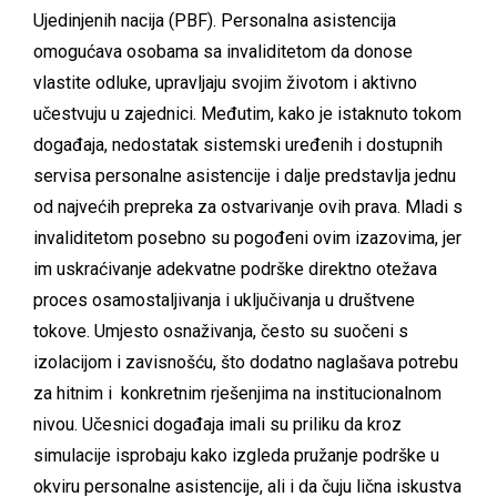
Ujedinjenih nacija (PBF). Personalna asistencija
omogućava osobama sa invaliditetom da donose
vlastite odluke, upravljaju svojim životom i aktivno
učestvuju u zajednici. Međutim, kako je istaknuto tokom
događaja, nedostatak sistemski uređenih i dostupnih
servisa personalne asistencije i dalje predstavlja jednu
od najvećih prepreka za ostvarivanje ovih prava. Mladi s
invaliditetom posebno su pogođeni ovim izazovima, jer
im uskraćivanje adekvatne podrške direktno otežava
proces osamostaljivanja i uključivanja u društvene
tokove. Umjesto osnaživanja, često su suočeni s
izolacijom i zavisnošću, što dodatno naglašava potrebu
za hitnim i konkretnim rješenjima na institucionalnom
nivou. Učesnici događaja imali su priliku da kroz
simulacije isprobaju kako izgleda pružanje podrške u
okviru personalne asistencije, ali i da čuju lična iskustva