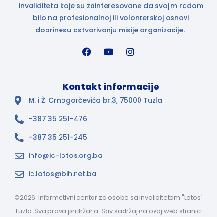
invaliditeta koje su zainteresovane da svojim radom
bilo na profesionalnoj ili volonterskoj osnovi
doprinesu ostvarivanju misije organizacije.
Kontakt informacije
M. i Ž. Crnogorčevića br.3, 75000 Tuzla
+387 35 251-476
+387 35 251-245
info@ic-lotos.org.ba
ic.lotos@bih.net.ba
©2026. Informativni centar za osobe sa invaliditetom "Lotos"
Tuzla. Sva prava pridržana. Sav sadržaj na ovoj web stranici