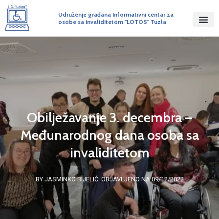
Udruženje građana Informativni centar za
osobe sa invaliditetom "LOTOS" Tuzla
Obilježavanje 3. decembra –
Međunarodnog dana osoba sa
invaliditetom
BY JASMINKO BIJELIĆ
OBJAVLJENO NA 09/12/2022