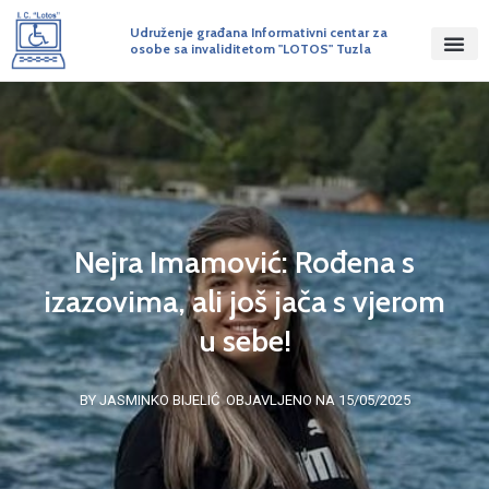
Udruženje građana Informativni centar za
osobe sa invaliditetom "LOTOS" Tuzla
Nejra Imamović: Rođena s
izazovima, ali još jača s vjerom
u sebe!
BY JASMINKO BIJELIĆ
OBJAVLJENO NA 15/05/2025