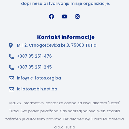
doprinesu ostvarivanju misije organizacije.
Kontakt informacije
M. i Ž. Crnogorčevića br.3, 75000 Tuzla
+387 35 251-476
+387 35 251-245
info@ic-lotos.org.ba
ic.lotos@bih.net.ba
©2026. Informativni centar za osobe sa invaliditetom "Lotos"
Tuzla. Sva prava pridržana. Sav sadržaj na ovoj web stranici
zaštićen je autorskim pravima. Developed by
Futura Multimedia
d.o.o. Tuzla