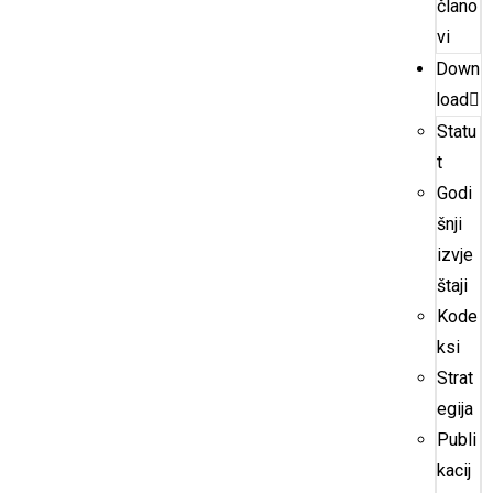
člano
vi
Down
load
Statu
t
Godi
šnji
izvje
štaji
Kode
ksi
Strat
egija
Publi
kacij