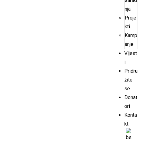
sarad
nja
Proje
kti
Kamp
anje
Vijest
i
Pridru
žite
se
Donat
ori
Konta
kt