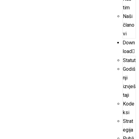
tim
Naši
člano
vi
Down
load
Statut
Godiš
nji
izvješ
taji
Kode
ksi
Strat
egija
Publi