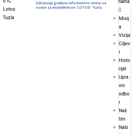
nama
Udruženje građana Informativni centar za
osobe sa invaliditetom "LOTOS" Tuzla
Misij
a
Vizija
Ciljev
i
Histo
rijat
Upra
vni
odbo
r
Naš
tim
Naši