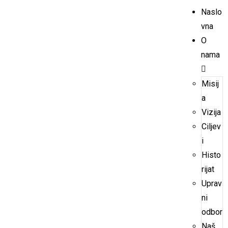
Naslo
vna
O
nama
Misij
a
Vizija
Ciljev
i
Histo
rijat
Uprav
ni
odbor
Naš