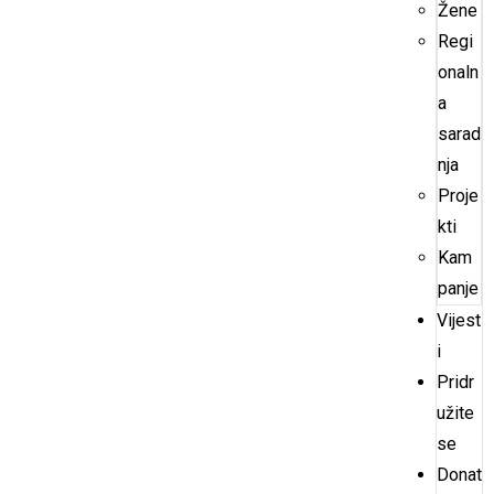
Žene
Regi
onaln
a
sarad
nja
Proje
kti
Kam
panje
Vijest
i
Pridr
užite
se
Donat