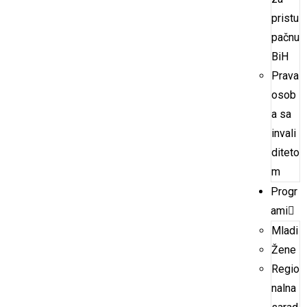
pristu
pačnu
BiH
Prava
osob
a sa
invali
diteto
m
Progr
ami
Mladi
Žene
Regio
nalna