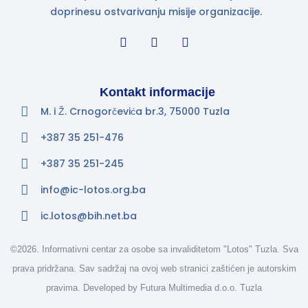
doprinesu ostvarivanju misije organizacije.
Kontakt informacije
M. i Ž. Crnogorčevića br.3, 75000 Tuzla
+387 35 251-476
+387 35 251-245
info@ic-lotos.org.ba
ic.lotos@bih.net.ba
©2026. Informativni centar za osobe sa invaliditetom "Lotos" Tuzla. Sva
prava pridržana. Sav sadržaj na ovoj web stranici zaštićen je autorskim
pravima. Developed by
Futura Multimedia d.o.o. Tuzla