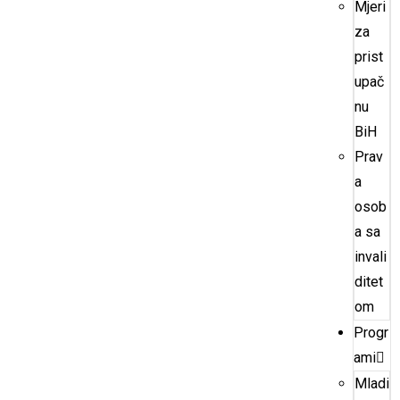
Mjeri
za
prist
upač
nu
BiH
Prav
a
osob
a sa
invali
ditet
om
Progr
ami
Mladi