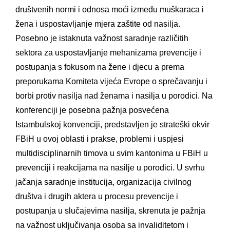
društvenih normi i odnosa moći između muškaraca i
žena i uspostavljanje mjera zaštite od nasilja.
Posebno je istaknuta važnost saradnje različitih
sektora za uspostavljanje mehanizama prevencije i
postupanja s fokusom na žene i djecu a prema
preporukama Komiteta vijeća Evrope o sprečavanju i
borbi protiv nasilja nad ženama i nasilja u porodici. Na
konferenciji je posebna pažnja posvećena
Istambulskoj konvenciji, predstavljen je strateški okvir
FBiH u ovoj oblasti i prakse, problemi i uspjesi
multidisciplinarnih timova u svim kantonima u FBiH u
prevenciji i reakcijama na nasilje u porodici. U svrhu
jačanja saradnje institucija, organizacija civilnog
društva i drugih aktera u procesu prevencije i
postupanja u slučajevima nasilja, skrenuta je pažnja
na važnost uključivanja osoba sa invaliditetom i