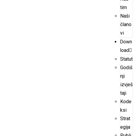
tim
Naši
člano
vi
Down
load
Statut
Godiš
nji
izvješ
taji
Kode
ksi
Strat
egija
Publi