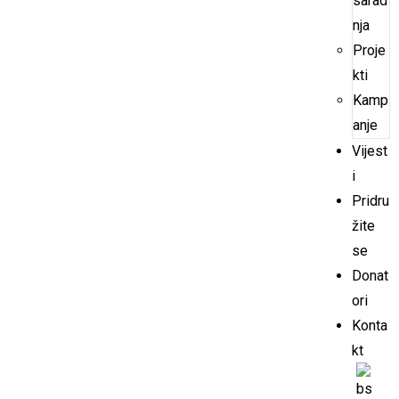
sarad
nja
Proje
kti
Kamp
anje
Vijest
i
Pridru
žite
se
Donat
ori
Konta
kt