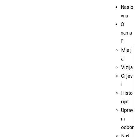
Naslo
vna
O
nama
Misij
a
Vizija
Ciljev
i
Histo
rijat
Uprav
ni
odbor
Naš