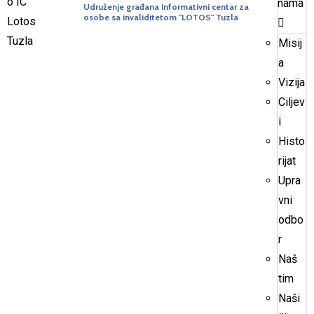
nama
Udruženje građana Informativni centar za
osobe sa invaliditetom "LOTOS" Tuzla
Misij
a
Vizija
Ciljev
i
Histo
rijat
Upra
vni
odbo
r
Naš
tim
Naši