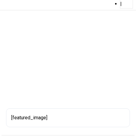
|
Tema 3. decembra 2015.,
Međunarodnog dana osoba sa
invaliditetom
BY ADMIN
OBJAVLJENO NA 27/04/2017
[featured_image]