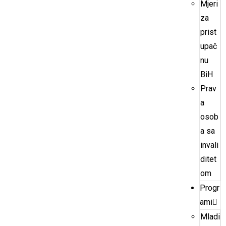
Mjeri
za
prist
upač
nu
BiH
Prav
a
osob
a sa
invali
ditet
om
Progr
ami
Mladi