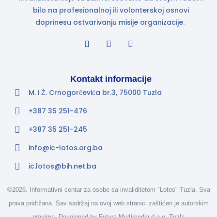
bilo na profesionalnoj ili volonterskoj osnovi
doprinesu ostvarivanju misije organizacije.
Kontakt informacije
M. i Ž. Crnogorčevića br.3, 75000 Tuzla
+387 35 251-476
+387 35 251-245
info@ic-lotos.org.ba
ic.lotos@bih.net.ba
©2026. Informativni centar za osobe sa invaliditetom "Lotos" Tuzla. Sva
prava pridržana. Sav sadržaj na ovoj web stranici zaštićen je autorskim
pravima. Developed by
Futura Multimedia d.o.o. Tuzla