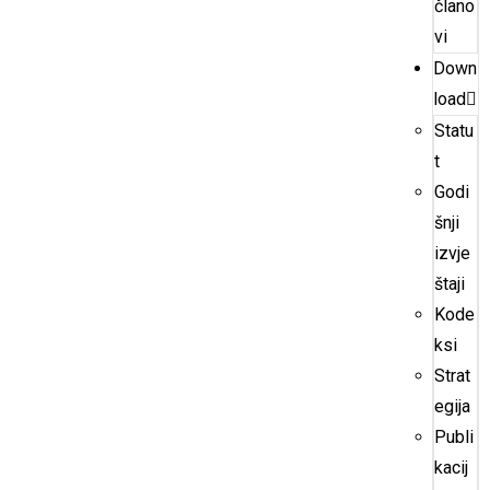
člano
vi
Down
load
Statu
t
Godi
šnji
izvje
štaji
Kode
ksi
Strat
egija
Publi
kacij