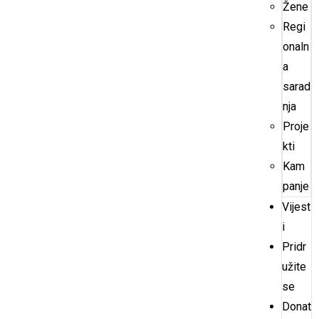
Žene
Regi
onaln
a
sarad
nja
Proje
kti
Kam
panje
Vijest
i
Pridr
užite
se
Donat