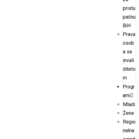
pristu
pačnu
BiH
Prava
osob
a sa
invali
diteto
m
Progr
ami
Mladi
Žene
Regio
nalna