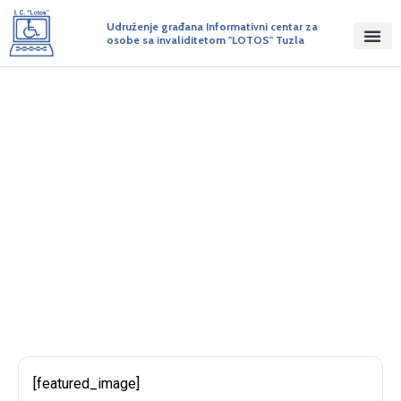
Udruženje građana Informativni centar za
osobe sa invaliditetom "LOTOS" Tuzla
Poziv na prijavu za osobe sa
invaliditetom za izbor radnih
mentora
BY ADMIN
OBJAVLJENO NA 27/04/2017
[featured_image]