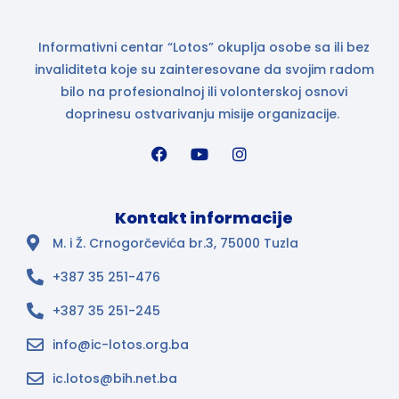
Informativni centar “Lotos” okuplja osobe sa ili bez
invaliditeta koje su zainteresovane da svojim radom
bilo na profesionalnoj ili volonterskoj osnovi
doprinesu ostvarivanju misije organizacije.
Kontakt informacije
M. i Ž. Crnogorčevića br.3, 75000 Tuzla
+387 35 251-476
+387 35 251-245
info@ic-lotos.org.ba
ic.lotos@bih.net.ba