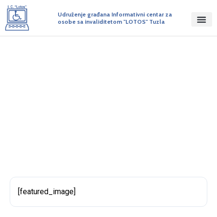
Udruženje građana Informativni centar za
osobe sa invaliditetom "LOTOS" Tuzla
Krivična djela počinjena iz mržnje
prema osobama sa invaliditetom
BY ADMIN
OBJAVLJENO NA 27/04/2017
[featured_image]