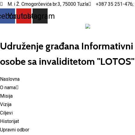
M. i Ž. Crnogorčevića br.3, 75000 Tuzla
+387 35 251-476;
cebook
Youtube
Instagram
Udruženje građana Informativni 
osobe sa invaliditetom "LOTOS"
Naslovna
O nama
Misija
Vizija
Ciljevi
Historijat
Upravni odbor