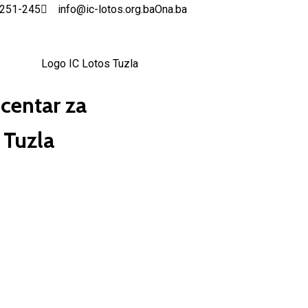
 251-245
info@ic-lotos.org.ba
Ona.ba
centar za
 Tuzla