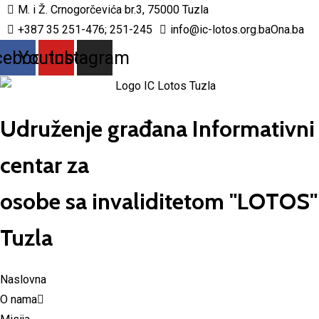
M. i Ž. Crnogorčevića br.3, 75000 Tuzla
+387 35 251-476; 251-245
info@ic-lotos.org.ba
Ona.ba
cebook
Youtube
Instagram
Udruženje građana Informativni
centar za
osobe sa invaliditetom "LOTOS"
Tuzla
Naslovna
O nama