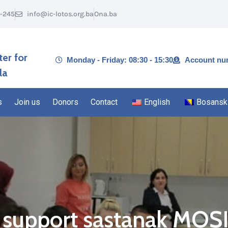
1-245
info@ic-lotos.org.ba
Ona.ba
ter for
Monday - Friday: 08:30 - 15:30
Account nu
la
s
Join us
Donors
Contact
English
Bosansk
r support sastanak MOSI