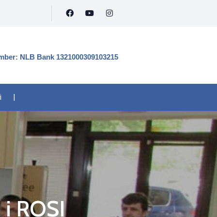
mber: NLB Bank 1321000309103215
i
|
 i ROSI