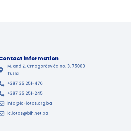
Contact information
M. and Z. Crnogorčevića no. 3, 75000
Tuzla
+387 35 251-476
+387 35 251-245
info@ic-lotos.org.ba
ic.lotos@bih.net.ba