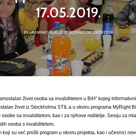
17.05.2019.
BY JASMINKO BIJELIĆ
PUBLISHED ON 20/05/2019
amostalan život osoba sa invaliditetom u BiH“ kojeg Informativni
stalan život iz Stockholma STIL a u okviru programa MyRight B
sobe sa invaliditetom, kao i za njihove roditelje. Sesiju za mla
adih osoba s inva
liditetom.
om koji su već prošli program u okviru projekta, kao i učesnici 