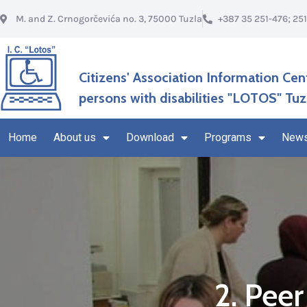
M. and Z. Crnogorčevića no. 3, 75000 Tuzla
+387 35 251-476; 25
Citizens' Association Information Cen
persons with disabilities "LOTOS" Tuz
Home
About us
Download
Programs
New
2. Pee